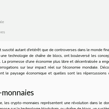
ale
ves
t suscité autant d'intérêt que de controverses dans le monde fina
à une technologie de chaîne de blocs, ont bouleversé les conce
e. La promesse d'une économie plus libre et décentralisée a en
errogations sur leur impact réel sur l'économie mondiale. Déc
nt le paysage économique et quelles sont les répercussions 
o-monnaies
, les crypto-monnaies représentent une révolution dans le do
epose sur la technologie blockchain, ou chaîne de blocs, un syst