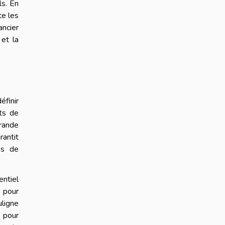
ls. En
te les
ancier
 et la
finir
ûts de
grande
antit
es de
entiel
e pour
uligne
s pour