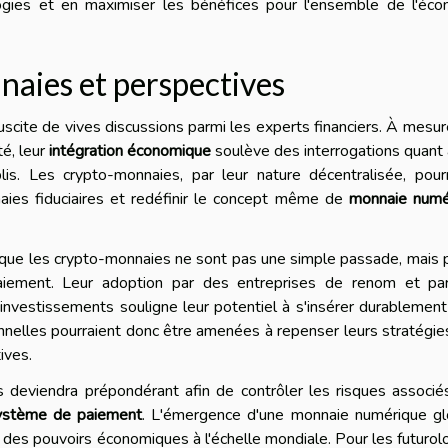
ogies et en maximiser les bénéfices pour l'ensemble de l'éco
naies et perspectives
scite de vives discussions parmi les experts financiers. À mesu
é, leur
intégration économique
soulève des interrogations quant 
is. Les crypto-monnaies, par leur nature décentralisée, pour
ies fiduciaires et redéfinir le concept même de
monnaie numé
 que les crypto-monnaies ne sont pas une simple passade, mais 
aiement. Leur adoption par des entreprises de renom et pa
nvestissements souligne leur potentiel à s'insérer durablemen
ionnelles pourraient donc être amenées à repenser leurs stratégie
ives.
s deviendra prépondérant afin de contrôler les risques associé
ystème de paiement
. L'émergence d'une monnaie numérique gl
n des pouvoirs économiques à l'échelle mondiale. Pour les futuro