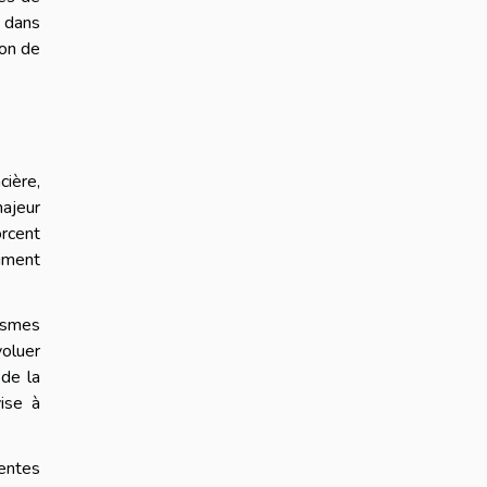
r dans
ion de
cière,
majeur
rcent
himent
ismes
voluer
 de la
ise à
ientes