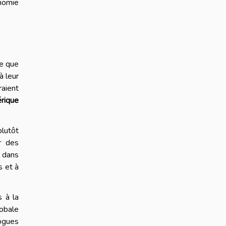
nomie
re que
à leur
raient
rique
plutôt
r des
t dans
s et à
s à la
obale
logues