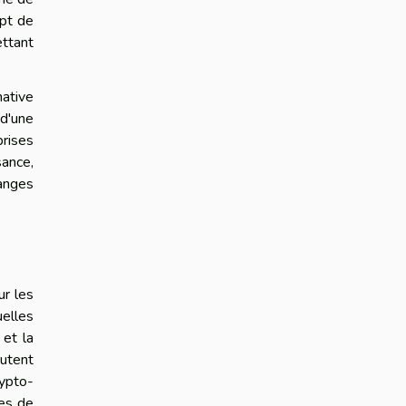
ept de
ettant
native
 d'une
prises
sance,
anges
ur les
uelles
 et la
rutent
ypto-
les de