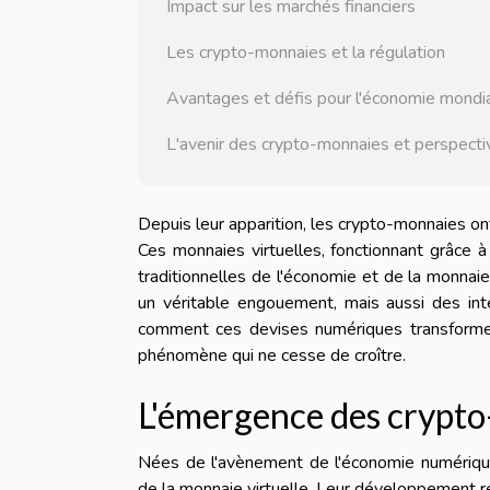
Impact sur les marchés financiers
Les crypto-monnaies et la régulation
Avantages et défis pour l'économie mondi
L'avenir des crypto-monnaies et perspecti
Depuis leur apparition, les crypto-monnaies on
Ces monnaies virtuelles, fonctionnant grâce 
traditionnelles de l'économie et de la monnai
un véritable engouement, mais aussi des int
comment ces devises numériques transforme
phénomène qui ne cesse de croître.
L'émergence des crypt
Nées de l'avènement de l'économie numérique
de la monnaie virtuelle. Leur développement r