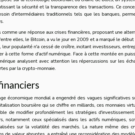
tissant la sécurité et la transparence des transactions. Ce conc
 besoin d'intermédiaires traditionnels tels que les banques, perm
s.
comme une réponse aux crises financières, proposant une alter
ntre elles, le Bitcoin, a vu le jour en 2009 et a marqué le début
leur popularité n'a cessé de croître, incitant investisseurs, entre
r à cette forme d'actif numérique. Face à cette montée en puis
érique analysent avec attention les répercussions sur les éch
rtes par la crypto-monnaie.
financiers
age économique mondial a engendré des vagues significatives s
talisation boursière qui se chiffre en milliards, ces monnaies virt
tible de modifier profondément les stratégies d'investissement
ciers, notamment ceux spécialisés dans les actifs numériques, sc
alisées sur la volatilité des marchés. La nature même des cr
ns de valeur abruptes, a entraîné une reconsidération des modè