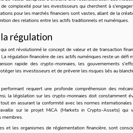
 de complexité pour les investisseurs qui cherchent à s'engage
tions pour les marchés financiers sont vastes, allant de la créat
ition des relations entre les actifs traditionnels et numériques.
la régulation
ui ont révolutionné le concept de valeur et de transaction finan
La régulation financière de ces actifs numériques reste un défi 
ansion rapide des crypto-monnaies, les gouvernements s'effo
otéger les investisseurs et de prévenir les risques liés au blanc
performant requiert une profonde compréhension des mécan
si, la législation sur les crypto-monnaies doit constamment é
tout en assurant la conformité avec les normes internationales
ravaille sur le projet MiCA (Markets in Crypto-Assets) qui v
ts membres.
les et les organismes de réglementation financière, sont consc