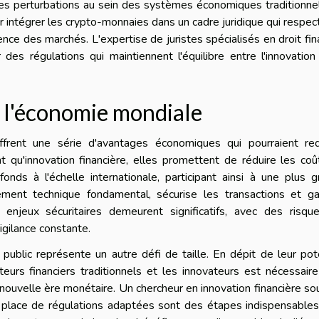
es perturbations au sein des systèmes économiques traditionne
intégrer les crypto-monnaies dans un cadre juridique qui respec
ence des marchés. L'expertise de juristes spécialisés en droit fin
des régulations qui maintiennent l'équilibre entre l'innovation
r l'économie mondiale
frent une série d'avantages économiques qui pourraient redé
ant qu'innovation financière, elles promettent de réduire les co
fonds à l'échelle internationale, participant ainsi à une plus 
ément technique fondamental, sécurise les transactions et gar
s enjeux sécuritaires demeurent significatifs, avec des risqu
igilance constante.
ublic représente un autre défi de taille. En dépit de leur pot
cteurs financiers traditionnels et les innovateurs est nécessair
nouvelle ère monétaire. Un chercheur en innovation financière so
en place de régulations adaptées sont des étapes indispensable